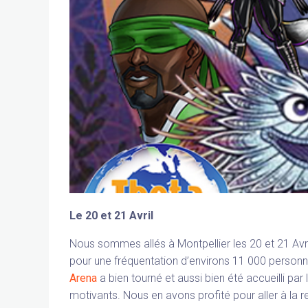
Le 20 et 21 Avril
Nous sommes allés à Montpellier les 20 et 21 Avril
pour une fréquentation d’environs 11 000 personne
Arena
a bien tourné et aussi bien été accueilli par
motivants. Nous en avons profité pour aller à la r