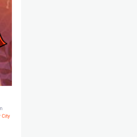
on
 City