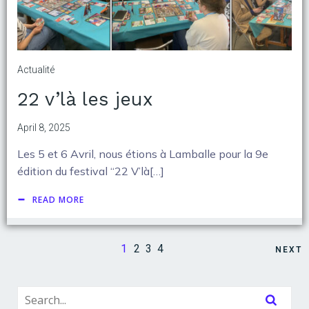
Actualité
22 v’là les jeux
April 8, 2025
Les 5 et 6 Avril, nous étions à Lamballe pour la 9e
édition du festival “22 V’là[…]
READ MORE
1
2
3
4
NEXT