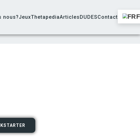
s nous?
Jeux
Thetapedia
Articles
DUDES
Contact
CKSTARTER