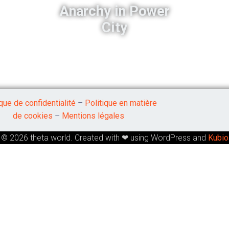
Anarchy in Power
City
ique de confidentialité
–
Politique en matière
de cookies
–
Mentions légales
© 2026 theta world. Created with ❤ using WordPress and
Kubio