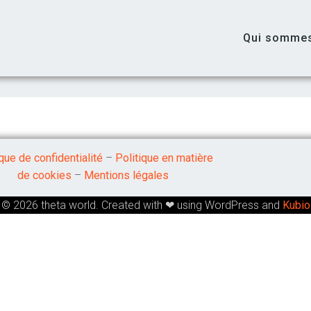
Qui somme
ique de confidentialité
–
Politique en matière
de cookies
–
Mentions légales
© 2026 theta world. Created with ❤ using WordPress and
Kubio