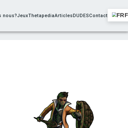
s nous?
Jeux
Thetapedia
Articles
DUDES
Contact