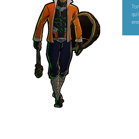
Tor
qu’
enn