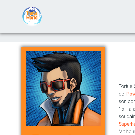
Tortue 
de
Pow
son cor
15 ans
soudain
Superh
Malheur