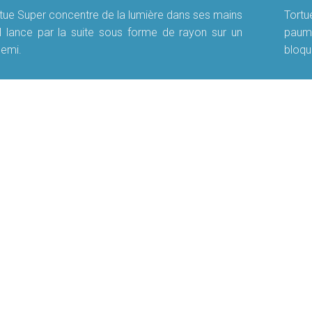
tue Super concentre de la lumière dans ses mains
Tort
il lance par la suite sous forme de rayon sur un
paume
emi.
bloqu