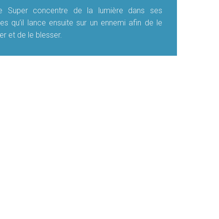
ue Super concentre de la lumière dans ses
s qu’il lance ensuite sur un ennemi afin de le
er et de le blesser.