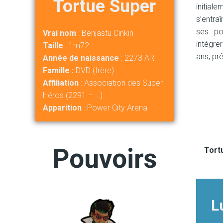
Tortue Super
initial
s’entra
ses po
Vrai nom
: Benjastu Cinkin
intégre
Taille
: 1m72
ans, pr
Année de naissance
: 2273 AR
Famille :
DVD (frère)
Affiliation
: Association des Super
Héros (2291 – …)
Apparition
: Power City Arena
Pouvoirs
Tort
L