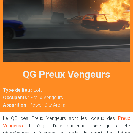
QG Preux Vengeurs
Type de lieu :
Loft
Occupants
: Preux Vengeurs
Apparition
: Power City Arena
Le QG des Preux Vengeurs sont les locaux des
Preux
Vengeurs
. Il s’agit d’une ancienne usine qui a été