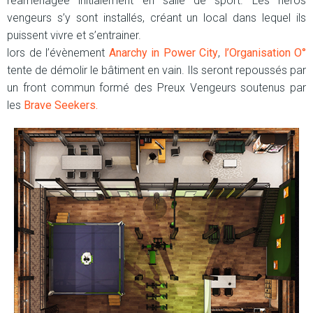
réaménagée initialement en salle de sport. Les héros
vengeurs s’y sont installés, créant un local dans lequel ils
puissent vivre et s’entrainer.
lors de l’évènement
Anarchy in Power City
,
l’Organisation O°
tente de démolir le bâtiment en vain. Ils seront repoussés par
un front commun formé des Preux Vengeurs soutenus par
les
Brave Seekers.